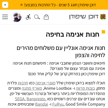
דוכן שיפודן חוגג 5 שנים - כל החרבות במבצע! ⭐
×
חנות אנימה בחיפה
חנות אנימה אונליין עם משלוחים מהירים
לחיפה והצפון
חיפאים ותושבי הצפון שחובבי אנימה : חיפשתם חנות אנימה
אמינה עם מבחר עצום של מוצרים?
דוכן שיפודן כאן במרחק קרוב של קליק אחד מכם!
תוכלו למצוא בדוכן שיפודן שלל
מוצרי אנימה
כמו
חרבות
פלדת
פחמן,
בובות פרווה
ו- Anime Lootbox,
מארזי מתנה
ומוצרים
מהסדרות הפופולריות ביותר בישראל ובטרנד העכשווי של יפן.
אנחנו עובדים עם יצרנים רשמיים כמו
,
Banpresto
,
SEGA
, Good Smile Company ו-
FuRyu
Bandai
שמבטיחים איכות