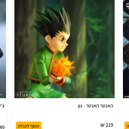
האנטר האנטר - גון
צ'יינ
219 ₪
ה
הוסף לעגלה
9 ₪