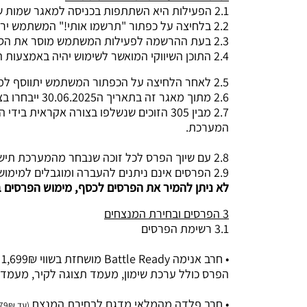
2.1 הפעילות היא השתתפות בכניסה למאגר שמות שמתוכו ייבחרו זוכים באופן אקראי.
2.2 בלחיצה על כפתור "תרשמו אותי!" המשתמש ירשום את עצמו ויתווסף לפעילות יום הולדת 4 של דוכן שיפודן.
2.3 בעת ההרשמה לפעילות המשתמש מוסר את הסכמתו ורצונו להצטרף למאגר התפוצה של דוכן שיפודן לקבלת עדכונים על מוצרים חדשים, מבצעים ותוכן שיווקי מהחנות.
2.4 התוכן השיווקי המואשר לשימוש יהיה באמצעות הודעות סמס, מיילים וצורות התקשרות נוספות.
2.5 לאחר הלחיצה על הכפתור המשתמש יתווסף למאגר המשתתפים בפעילות.
2.6 מתוך מאגר זה בתאריך ה30.06.2025 ייבחרו בצורה אקראית בידי המערכת 305 זוכים של הפעילות.
המערכת.
2.8 עם שיוך הפרס לכל זוכה שנבחר מהמערכת תישלח הודעת סמס עם פרטי הזכייה ומימושה למספרי הטלפון של הזוכים כפי שהזינו אותם בעת ההרשמה לאתר\לפעילות.
2.9 הפרסים אינם ניתנים להעברה ומוגבלים למימוש תוך שנה מיום הזכייה; קרי התאריך האחרון למימוש הפרסים הוא ה01.07.2026.
לא ניתן להמיר את הפרסים לכסף, מימוש הפרסים ב
3 הפרסים ובחירת המנצחים
3.1 רשימת הפרסים
• חרב אנימה Battle Ready מושחזת בשווי 1,699₪ לבחירת הזוכה.
הפרס כולל ערכת שימון, מעמד תצוגה לקיר, מעמד 
• חרב פלדה מהמלאי מדגם לבחירת המנצח
(עד 479₪)