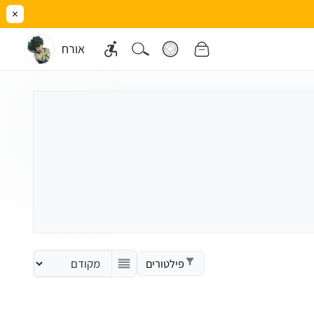
×
אורח
פילטורים