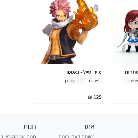
מפתחות
פיירי טייל - נאטסו
שיפודן
פיגרים
דוכן שיפודן
129 ₪
אתר
חנות
משחק לאקי בונוס
חנות אנימה בישר