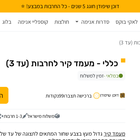
דוכן שיפודן חוגג 5 שנים - כל החרבות במבצע! ⭐
לאקי בוקס
סדרות אנימה
חולצות
קוספליי אנימה
בלוג
 (עד 3)
כללי - מעמד קיר לחרבות (עד 3)
במלאי -
זמין למשלוח
הו
ברכישה תצברו
99
נקודות
משלוח מישראל
1-3 חרבות
מעמד קיר
גדול מעץ בצבע שחור המתאים לתצוגה של עד שלו