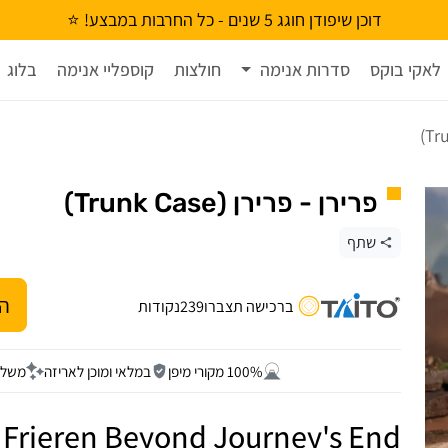
דוכן שיפודן חוגג 5 שנים - כל החרבות במבצע! ⭐
לאקי בוקס
סדרות אנימה
חולצות
קוספליי אנימה
בלוג
פרירן - פרירן (Trunk Case)
שתף
הו
ברכישה תצברו
239
נקודות
100% מקורי מיפן
במלאי ומוכן לאריזה
משלו
d