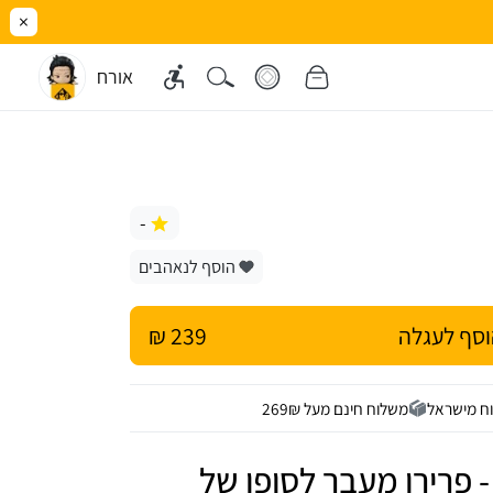
×
אורח
-
הוסף לנאהבים
סף לעגלה
239 ₪
ח מישראל
משלוח חינם מעל 269₪
Frieren Beyond Journey's En - פרירן מעבר לסופו של