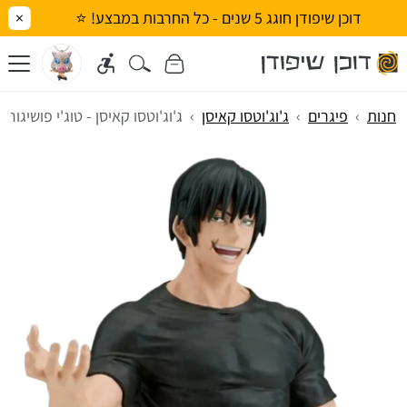
דוכן שיפודן חוגג 5 שנים - כל החרבות במבצע! ⭐
×
חנות
פיגרים
ג'וג'וטסו קאיסן
ג'וג'וטסו קאיסן - טוג'י פושיגורו (King of Artist)