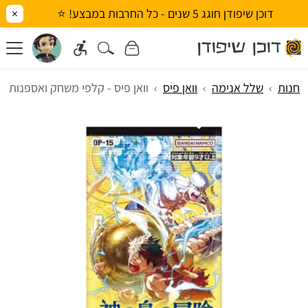
דוכן שיפודן חוגג 5 שנים - כל החרבות במבצע! ⭐
×
חנות
שלל אנימה
וואן פיס
וואן פיס - קלפי משחק ואספנות The Adventure of the Island of God [OP-15]