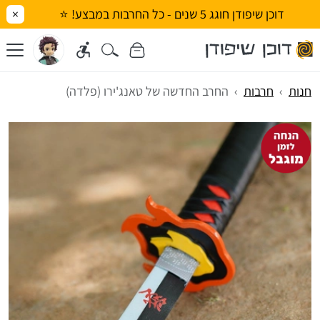
דוכן שיפודן חוגג 5 שנים - כל החרבות במבצע! ⭐
×
חנות
חרבות
החרב החדשה של טאנג'ירו (פלדה)