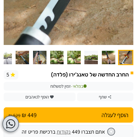
5
החרב החדשה של טאנג'ירו (פלדה)
במלאי -
זמין למשלוח
שתף
הוסף לנאהבים
הוסף לעגלה
449 ₪
529 ₪
אתם תצברו
449
נקודות
ברכישת פריט זה