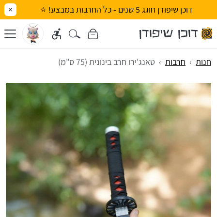
דוכן שיפודן חוגג 5 שנים - כל החרבות במבצע! ⭐
×
חנות
חרבות
טאנג'ירו חרב בינונית (75 ס"מ)