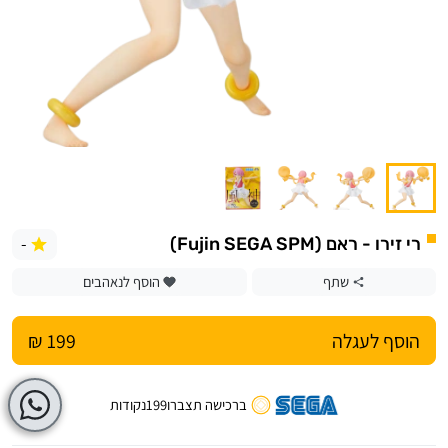
-
רי זירו - ראם (Fujin SEGA SPM)
שתף
הוסף לנאהבים
הוסף לעגלה
199 ₪
ברכישה תצברו
199
נקודות