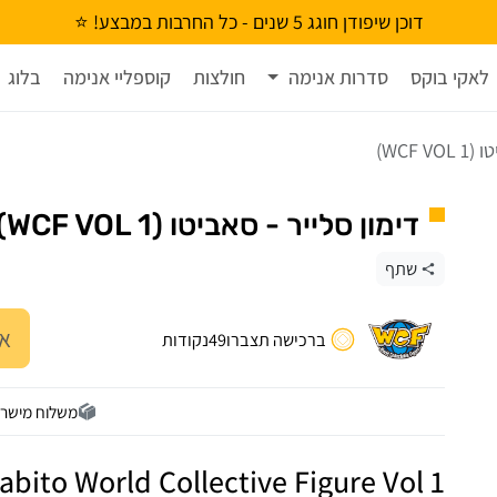
דוכן שיפודן חוגג 5 שנים - כל החרבות במבצע! ⭐
לאקי בוקס
סדרות אנימה
חולצות
קוספליי אנימה
בלוג
WCF )
דימון סלייר - סאביטו (WCF VOL 1)
שתף
אז
ברכישה תצברו
49
נקודות
משלוח מישר
bito World Collective Figure Vol 1