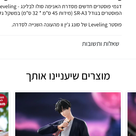
דגמי פוסטרים חדשים מסדרת האנימה סולו לבלינג - Solo Leveling [עולה ברמות לבדי]
הפוסטרים בגודל SR-A3 (מידות 45 ס"מ * 32 ס"מ) במשקל גליון 300 גרם (עבים במיוחד).
פוסטר Leveling
של סונג ג'ין וו מהעונה השנייה לסדרה.
שאלות ותשובות
מוצרים שיעניינו אותך