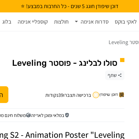
דוכן שיפודן חוגג 5 שנים - כל החרבות במבצע! ⭐
לאקי בוקס
סדרות אנימה
חולצות
קוספליי אנימה
בלוג
Levelin
סולו לבלינג - פוסטר Leveling
שתף
הו
ברכישה תצברו
39
נקודות
במלאי ומוכן לאריזה
משלוח חינם מעל 9₪
ng S2 - Animation Poster "Leveling"