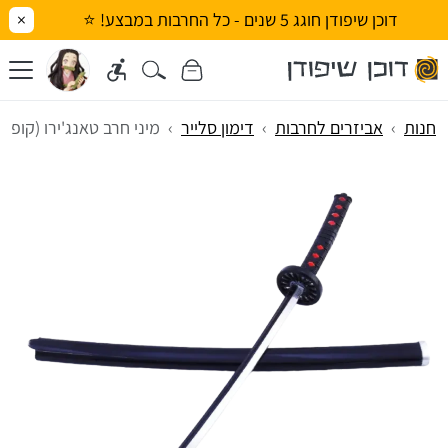
דוכן שיפודן חוגג 5 שנים - כל החרבות במבצע! ⭐
×
חנות
אביזרים לחרבות
דימון סלייר
מיני חרב טאנג'ירו (קופצ