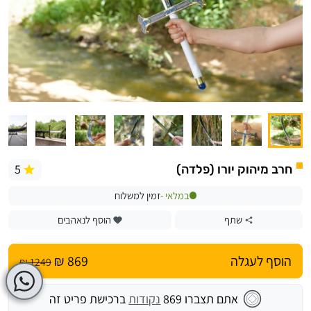
5
חרב מיהוק יורו (פלדה)
במלאי -
זמין למשלוח
שתף
הוסף לנאהבים
הוסף לעגלה
869 ₪
1249 ₪
אתם תצברו
869
נקודות
ברכישת פריט זה