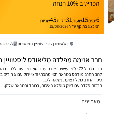
הפריט ב 10% הנחה
45
31
15
6
ימים
שעות
דקות
שניות
המבצע בתוקף עד ה15/08/2026
במלאי ומוכן לאריזה
אין דמי משלוח
ללא מכס ו
חרב אנימה מפלדה מליאודס לוסטוויין ב
חרב בגודל 72 ס"מ ועשויה פלדה עם כיסוי דמוי עור ללהב בהדפס דרקון.
להב החרב מודפס במראה חצי מתכתי וחצי ירוק עם 5 חורים בתוכו.
כיסוי החרב כולל רצועת נשיאה לגב.
חרבות פלדה עם דיוק מופלא באיכות, בכובד ובמראה שלהן.
מאפיינים