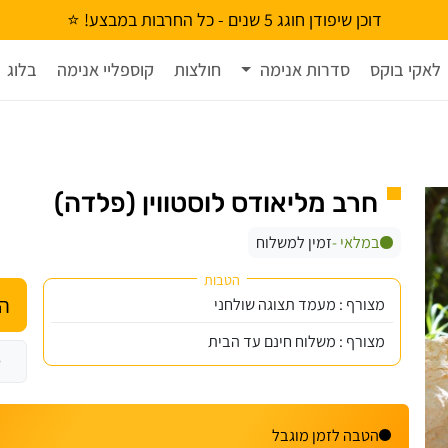
דוכן שיפודן חוגג 5 שנים - כל החרבות במבצע! ⭐
לאקי בוקס
סדרות אנימה
חולצות
קוספליי אנימה
בלוג
חרב מליאודס לוסטווין (פלדה)
במלאי -
זמין למשלוח
הטבות
הו
מצורף : מעמד תצוגה שולחני
מצורף : משלוח חינם עד הבית
הטבה לזמן מוגבל