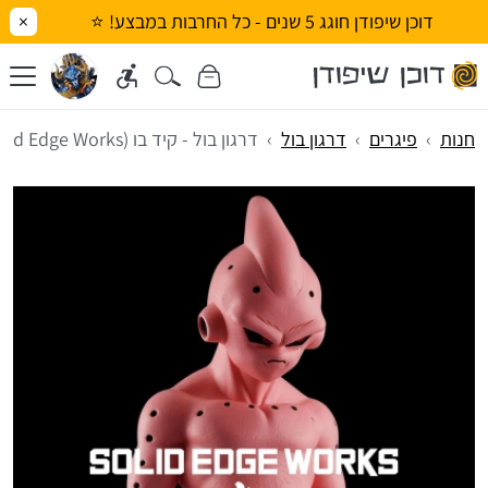
דוכן שיפודן חוגג 5 שנים - כל החרבות במבצע! ⭐
×
חנות
פיגרים
דרגון בול
דרגון בול - קיד בו (Solid Edge Works)