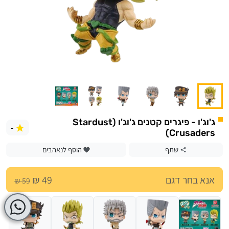
ג'וג'ו - פיגרים קטנים ג'וג'ו (Stardust
-
Crusaders)
שתף
הוסף לנאהבים
אנא בחר דגם
49 ₪
59 ₪