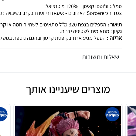
ספל ג'וג'וטסו קאיסן - 120% פוטנציאל!
צמד הSorcerers האהובים - איטאדורי וטודו בקרב בשיבויה נגד מהיטו - 120% פוטנציאל!
תיאור :
הספלים בנפח 320 מ"ל מתאימים לשתייה חמה או קרה.
נקיון
: מתאימים לשטיפה ידנית.
אריזה :
הספל מגיע ארוז בקופסת קרטון ובהגנה נוספת במשלו
שאלות ותשובות
מוצרים שיעניינו אותך