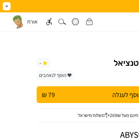
×
אורח
-
הוסף לנאהבים
סף לעגלה
79 ₪
נם מעל 269₪
משלוח מישראל