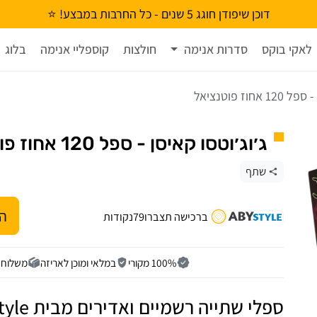
דוכן שיפודן חוגג 5 שנים - כל החרבות במבצע! ⭐
לאקי בוקס
סדרות אנימה
חולצות
קוספליי אנימה
בלוג
חוז פוטנציאל
ג׳וג׳וטסו קאיסן - ספל 120 אחוז פוטנציאל
שתף
הו
ברכישה תצברו
79
נקודות
100% מקורי
במלאי ומוכן לאריזה
משלוח חי
ספלי שתייה רשמיים ואדירים מבית ABYStyle