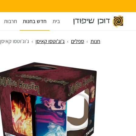
בית
חדש בחנות
חרבות
חנות
ספלים
ג'וג'וטסו קאיסן
ג׳וג׳וטסו קאיסן - ספל 120 א