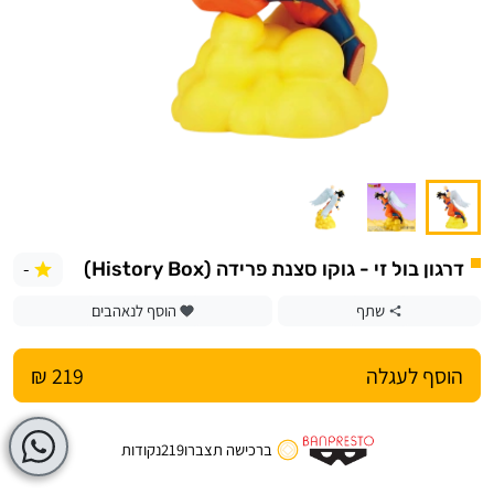
-
דרגון בול זי - גוקו סצנת פרידה (History Box)
שתף
הוסף לנאהבים
הוסף לעגלה
219 ₪
ברכישה תצברו
219
נקודות