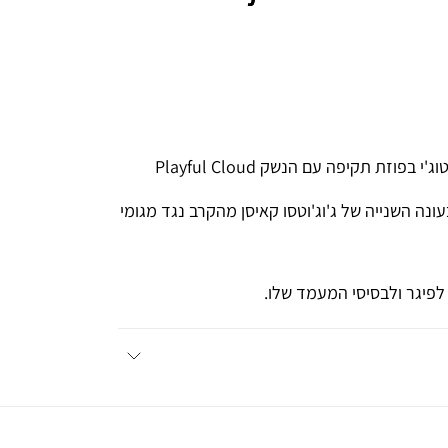
שחרור חדש לפיגר SEGA מליין Figurizma עם זנין (פושיגורו) טוג'י בפוזת תקיפה עם הנשק Playful Cloud
 ה-Reincarnation מארק שיבויה בעונה השנייה של ג'וג'וטסו קאיסן מהקרב נגד מגומי