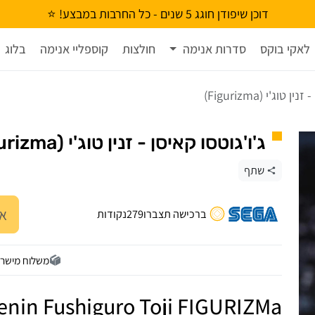
דוכן שיפודן חוגג 5 שנים - כל החרבות במבצע! ⭐
לאקי בוקס
סדרות אנימה
חולצות
קוספליי אנימה
בלוג
 טוג'י (Figurizma)
ג'ו'גוטסו קאיסן - זנין טוג'י (Figurizma)
שתף
אז
ברכישה תצברו
279
נקודות
משלוח מישר
Zenin Fushiguro Toji FIGURIZMa