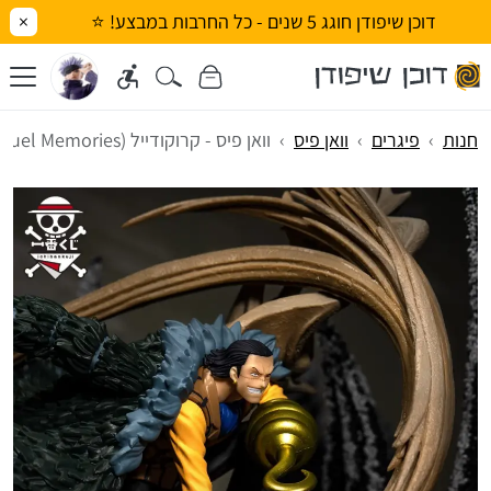
דוכן שיפודן חוגג 5 שנים - כל החרבות במבצע! ⭐
×
חנות
פיגרים
וואן פיס
וואן פיס - קרוקודייל (Duel Memories)