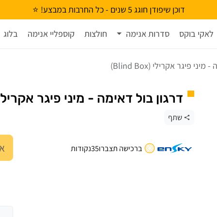
דוכן שיפודן חוגג 5 שנים - כל החרבות במבצע! ⭐
לאקי בוקס
סדרות אנימה
חולצות
קוספליי אנימה
בלוג
ני פיגר אקרילי (Blind Box)
דרגון בול דאימה - מיני פיגר אקרילי (lind Box
שתף
אנ
ברכישה תצברו
35
נקודות