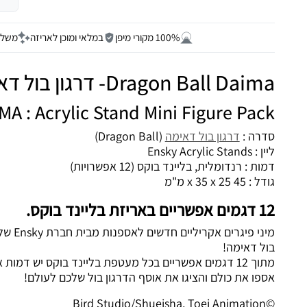
100% מקורי מיפן
במלאי ומוכן לאריזה
משלו
Dragon Ball Daima- דרגון בול דאימה
MA : Acrylic Stand Mini Figure Pack
סדרה :
דרגון בול דאימה
(Dragon Ball)
ליין : Ensky Acrylic Stands
דמות : רנדומלית, בליינד בוקס (12 אפשרויות)
גודל : 45 x 35 x 25 מ"מ
12 דגמים אפשריים באריזת בליינד בוקס.
מיני פ
בול דאימה!
מתוך 12 דגמים אפשריים בכל מעטפת בליינד בוקס יש דמות אחת.
אספו את כולם והציגו את אוסף הדרגון בול שלכם לעולם!
©Bird Studio/Shueisha, Toei Animation