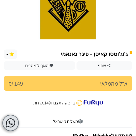
-
ג'וג'וטסו קאיסן - פיגר נאנאמי
שתף
הוסף לנאהבים
אזל מהמלאי
149 ₪
ברכישה תצברו
149
נקודות
משלוח מישראל
ליין חדש לFuRyu - Hikakke!