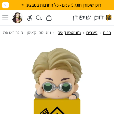
דוכן שיפודן חוגג 5 שנים - כל החרבות במבצע! ⭐
×
חנות
פיגרים
ג'וג'וטסו קאיסן
ג'וג'וטסו קאיסן - פיגר נאנאמי