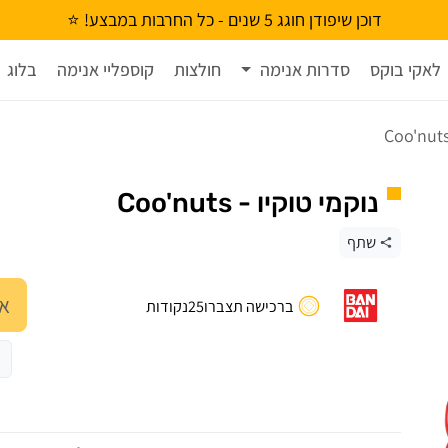
דוכן שיפודן חוגג 5 שנים - כל החרבות במבצע! ⭐
לאקי בוקס
סדרות אנימה
חולצות
קוספליי אנימה
בלוג
נוקמי טוקיו - Coo'nuts
שתף
אנ
ברכישה תצברו
25
נקודות