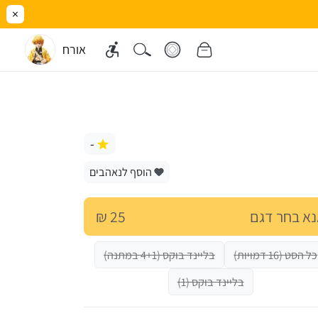
×
אורח
-
הוסף לנאהבים
א בחר דגם
25 ₪
כל הסט (16 דמויות)
בליינד בוקס (4+1 במתנה)
בליינד בוקס (1)