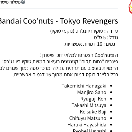
משלוח מישר
Bandai Coo'nuts - Tokyo Revengers
סדרה : טוקיו ריוונג'רס (נוקמי טוקיו)
גודל : 5 ס"מ
דגמים : 16 דמויות אפשריות
ה Coo'nuts הצטרפו למלאי דוכן שיפודן!
פיגרים "נחום תקום" קטנטנים בעיצוב דמויות טוקיו ריוונג'רס!
הדמויות בעיצוב עם תחתית עגולה ומרכז מסה נמוך שגורם לב
בכל בליינד בוקס דמות אחת מתוך 16 דגמים אפשריים.
Takemichi Hanagaki
Manjiro Sano
Ryuguji Ken
Takashi Mitsuya
Keisuke Baji
Chifuyu Matsuno
Haruki Hayashida
Ryohei Hayashi