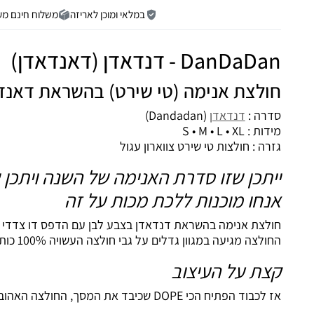
במלאי ומוכן לאריזה
משלוח חינם מעל 9₪
DanDaDan - דנדאדן (דאנדאדן)
חולצת אנימה (טי שירט) בהשראת דאנדא
סדרה :
דנדאדן
(Dandadan)
מידות : S • M • L • XL
גזרה : חולצות טי שירט צווארון עגול
ייתכן שזו סדרת האנימה של השנה ויתכן
אנחו מוכנות ללכת מכות על זה
חולצת אנימה בהשראת דנדאדן בצבע לבן עם הדפס דו צדדי ק
החולצה מגיעה במגוון גדלים על גבי חולצה העשויה 100% כותנה ובגזרה מחמיאה לגוף.
קצת על העיצוב
אז לכבוד הפתיח הכי DOPE שכיבד את המסך, החולצה האהובה עלינו עד כה 🤩