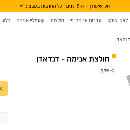
דוכן שיפודן חוגג 5 שנים - כל החרבות במבצע! ⭐
לאקי בוקס
סדרות אנימה
חולצות
קוספליי אנימה
בלוג
דנדאדן
חולצת אנימה - דנדאדן
שתף
אנ