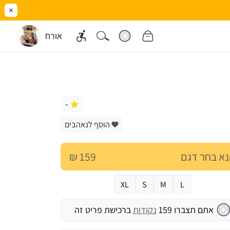
×
אורח
-
הוסף לנאהבים
א בחר דגם
159 ₪
XL
S
M
L
אתם תצברו
159
נקודות
ברכישת פריט זה