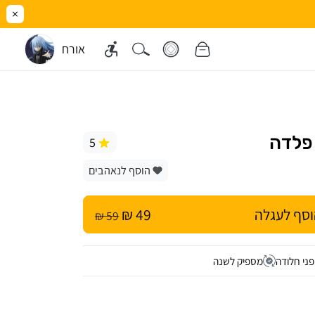
×
אורח
 פלדה
5
הוסף לנאהבים
סף לעגלה
49 ₪
59 ₪
ני חלודה
מספיק לשנה