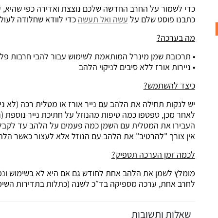
כדי לשמור על החרב החדשה שלכם נוצצת ואדירה כפי שהיא, ע
כתבנו פוסט שלם על
עשה ואל תעשה
כדי לוודא שחלודה לעול
מה בערכה?
• תרכובת שמן מינרל המותאמת לשימוש עבור להבי חרבות פל
• ניירות אורז ללא סיבים לניקוי הלהב
כיצד להשתמש?
יש לנקות תחילה את הלהב עם נייר אורז או מטלית רכה (לא ניי
לאחר מכן, טפטפו כמה טיפות מהנוזל על חתיכת נייר נוספת (נ
העבירו את המטלית עם השמן כמה פעמים על הלהב עד לקב
אין צורך "להרטיב" את הלהב עם הנוזל אלא לעצור כאשר הלה
לכמה זמן הערכה תספיק?
מומלץ לשמן את הלהב אחת לחודש גם אם היא לא בשימוש ונ
לחרב אחת, ערכה מספיקה בד״כ לשנה (כתלות בתדירות השימו
שאלות ותשובות