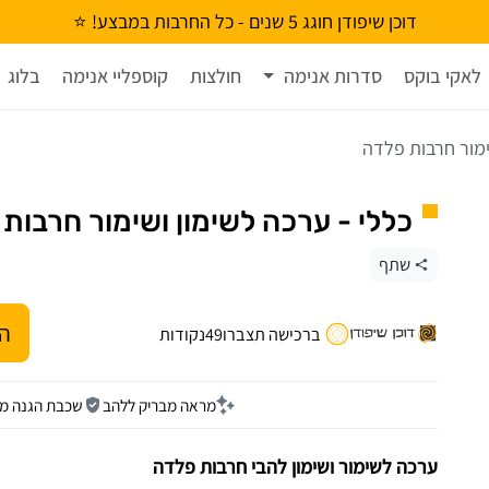
דוכן שיפודן חוגג 5 שנים - כל החרבות במבצע! ⭐
לאקי בוקס
סדרות אנימה
חולצות
קוספליי אנימה
בלוג
ימור חרבות פלדה
כללי - ערכה לשימון ושימור חרבות
שתף
הו
ברכישה תצברו
49
נקודות
מראה מבריק ללהב
שכבת הגנה מפ
ערכה לשימור ושימון להבי חרבות פלדה