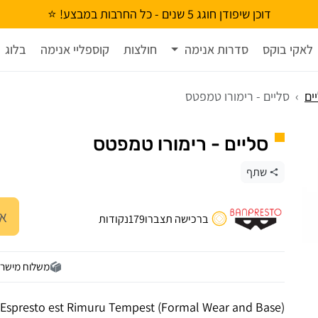
דוכן שיפודן חוגג 5 שנים - כל החרבות במבצע! ⭐
לאקי בוקס
סדרות אנימה
חולצות
קוספליי אנימה
בלוג
ים
סליים - רימורו טמפטס
סליים - רימורו טמפטס
שתף
אז
ברכישה תצברו
179
נקודות
משלוח מישר
e Espresto est Rimuru Tempest (Formal Wear and Base)