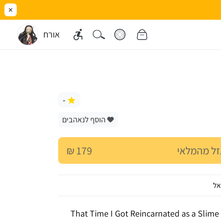
×
אורח
-
הוסף לנאהבים
ל מהמלאי
179 ₪
אל
That Time I Got Reincarnated as a Slim