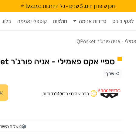
דוכן שיפודן חוגג 5 שנים - כל החרבות במבצע! ⭐
לאקי בוקס
סדרות אנימה
חולצות
קוספליי אנימה
בלוג
י - אניה פורג'ר QPosket
ספיי אקס פאמילי - אניה פורג'ר QPosket
שתף
אנ
ברכישה תצברו
149
נקודות
משלוח מישר