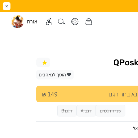
×
אורח
-
הוסף לנאהבים
א בחר דגם
149 ₪
שני הדגמים
דגם A
דגם B
אל