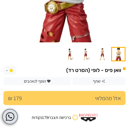
-
וואן פיס - לופי (הסרט רד)
שתף
הוסף לנאהבים
אזל מהמלאי
179 ₪
ברכישה תצברו
179
נקודות