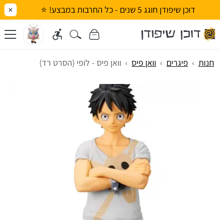
דוכן שיפודן חוגג 5 שנים - כל החרבות במבצע! ⭐
×
חנות
פיגרים
וואן פיס
וואן פיס - לופי (הסרט רד)