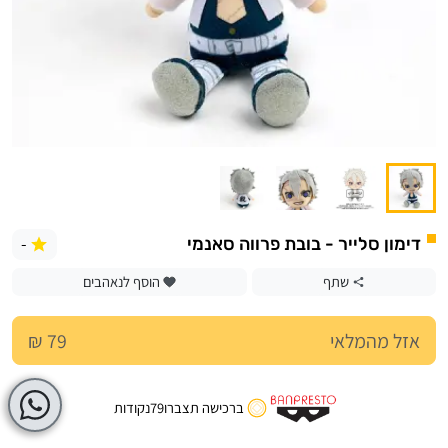
-
דימון סלייר - בובת פרווה סאנמי
שתף
הוסף לנאהבים
אזל מהמלאי
79 ₪
ברכישה תצברו
79
נקודות