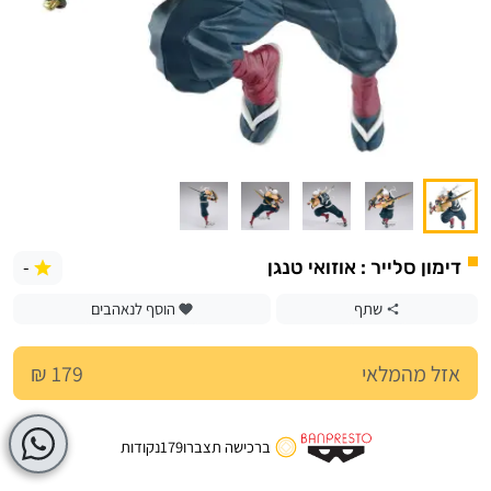
-
דימון סלייר : אוזואי טנגן
שתף
הוסף לנאהבים
אזל מהמלאי
179 ₪
ברכישה תצברו
179
נקודות