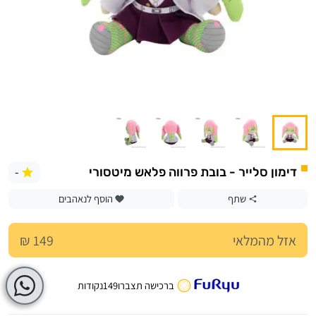
-
דימון סלייר - בובת פרווה פלאש מיטסורי
שתף
הוסף לנאהבים
אזל מהמלאי
149 ₪
ברכישה תצברו
149
נקודות