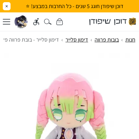
דוכן שיפודן חוגג 5 שנים - כל החרבות במבצע! ⭐
×
חנות
בובות פרווה
דימון סלייר
דימון סלייר - בובת פרווה פלא