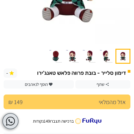
-
דימון סלייר - בובת פרווה פלאש טאנג'ירו
שתף
הוסף לנאהבים
אזל מהמלאי
149 ₪
ברכישה תצברו
149
נקודות