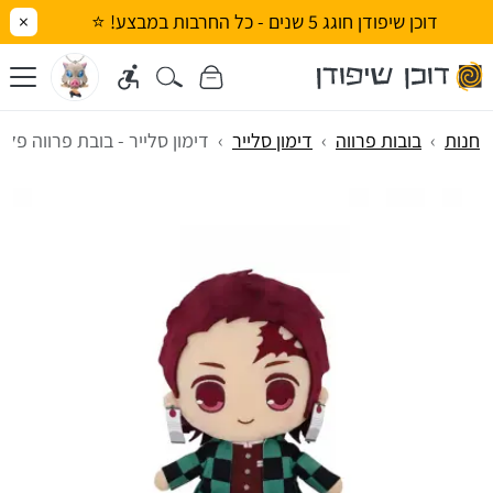
דוכן שיפודן חוגג 5 שנים - כל החרבות במבצע! ⭐
×
חנות
בובות פרווה
דימון סלייר
דימון סלייר - בובת פרווה פלא