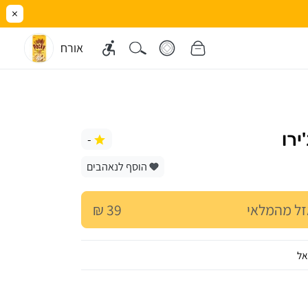
×
אורח
ירו
-
הוסף לנאהבים
ל מהמלאי
39 ₪
אל