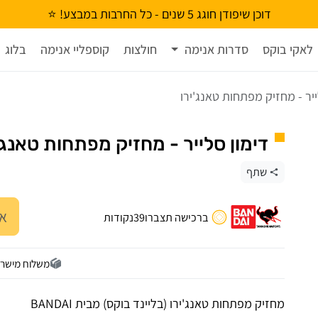
דוכן שיפודן חוגג 5 שנים - כל החרבות במבצע! ⭐
לאקי בוקס
סדרות אנימה
חולצות
קוספליי אנימה
בלוג
ייר - מחזיק מפתחות טאנג'ירו
דימון סלייר - מחזיק מפתחות טאנג'
שתף
אז
ברכישה תצברו
39
נקודות
משלוח מישר
מחזיק מפתחות טאנג'ירו (בליינד בוקס) מבית BANDAI