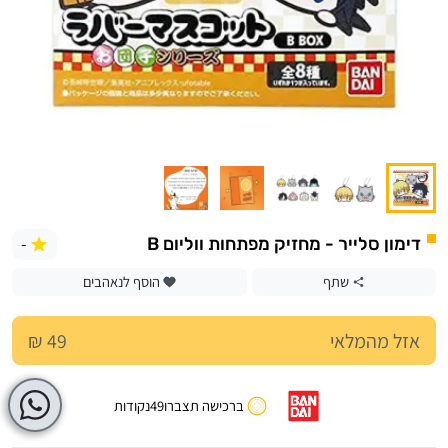
-
דימון סלייר - מחזיק מפתחות ווליום B
שתף
הוסף לנאהבים
אזל מהמלאי
49 ₪
ברכישה תצברו
49
נקודות