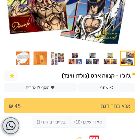
-
ג'וג'ו - קנווה ארט (גולדן ווינד)
שתף
הוסף לנאהבים
אנא בחר דגם
45 ₪
מארז שלם (10)
בליינד בוקס (1)