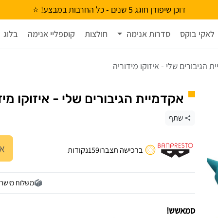
דוכן שיפודן חוגג 5 שנים - כל החרבות במבצע! ⭐
לאקי בוקס
סדרות אנימה
חולצות
קוספליי אנימה
בלוג
 הגיבורים שלי - איזוקו מידוריה
אקדמיית הגיבורים שלי - איזוקו מיד
שתף
אז
ברכישה תצברו
159
נקודות
משלוח מישר
סמאשש!