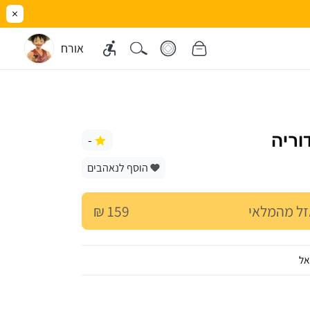
×
אורח
וריה
-
הוסף לנאהבים
ל מהמלאי
159 ₪
אל