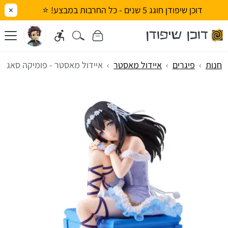
דוכן שיפודן חוגג 5 שנים - כל החרבות במבצע! ⭐
×
חנות
פיגרים
איידול מאסטר
איידול מאסטר - פומיקה סאגיסא