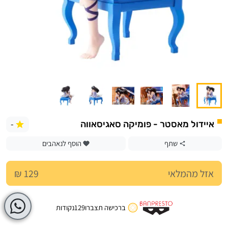
-
איידול מאסטר - פומיקה סאגיסאווה
שתף
הוסף לנאהבים
אזל מהמלאי
129 ₪
ברכישה תצברו
129
נקודות