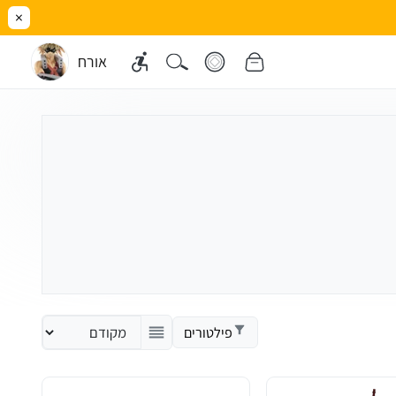
×
אורח
פילטורים