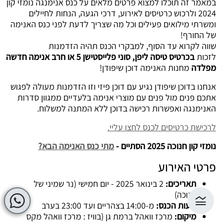
במאמר זה תוכלו למצוא פרטים מלאים על כנס אנימנגה נומזי קון
2024 ולרכוש כרטיסים לאירוע, דרכי הגעה, הנחות לחיילים
ומשרתי מילואים פעילים וכל מה שצריך לדעת לפני כנס האנימה
של החורף!
שווה לקרוא עד הסוף, למבקרי הכנס תהיה הזדמנות
לזכות
בכרטיס טיסה ליפן, סוני פלייסטישן 5 או חרב אנימה חדשה
מפלדה
מחנות האנימה דוכן שיפודן!
אנחנו בדוכן שיפודן נגיע עם דוכן פיזי וזו הזדמנות מעולה לפגוש
אתכם פנים מול פנים עם מוצרי אנימה בלעדיים ממגוון סדרות
האנימנגה ואפשרות רכישה בדוכן ללא המתנה למשלוח.
לרכישת כרטיסים לכנס לחצו עליי.
נומזי קון חנוכה 2025 הסתיים -
מתי כנס האנימה הבא?
פרטי האירוע
תאריכים:
2 בינואר 2025 - יום חמישי (נר שמיני של
חנוכה)
שעות הכנס:
מ-14:00 בצהריים ועד 23:00 בערב
מיקום:
מרכז וואהל ברמת גן (בוויז : מרכז וואהל מקס