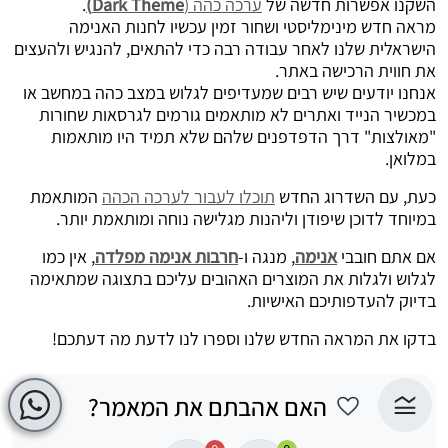
השקנו אפשרות חדשה של
ערכה כהה (
Dark Theme)
.
מראה חדש מינימליסטי ושחור זמין עכשיו לחנות האנימה
הישראלית שלנו לאחר עבודה רבה כדי להתאים, להנגיש ולהעצים
את חווית הרכישה באתר.
אנחנו יודעים שיש רבים שמעדיפים לגלוש במצב כהה במחשב או
במכשיר הנייד ואתרים לא מותאמים גורמים לגרסאות שחורות
"מאולצות" דרך הדפדפנים שלהם שלא תמיד היו מותאמות
במלואן.
כעת, עם השדרוג החדש
תוכלו לעבור לערכה הכהה
המותאמת
במיוחד לדוכן שיפודן וליהנות מגלישה נוחה ומותאמת יותר.
אם אתם חובבי
אנימה
, מנגה
ו-
חרבות אנימה מפלדה
,
אין כמו
לגלוש ולגלות את המוצרים האהובים עליכם בתצוגה שמתאימה
בדיוק להעדפותיכם האישיות.
בדקו את המראה החדש שלנו וספרו לנו לדעת מה דעתכם!
האם אהבתם את המאמר?