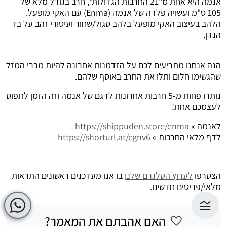
אנמה היא אחת מ"21 החרבות הגדולות", חרב בגודל מלא של
105 ס"מ ועשויה פלדה של אנמה (Enma) עם האקי מופעל.
הלהב בעיצוב האקי מופעל בלהב סגול/שחור ועיטורי זהב על בד
הנדן.
הנה אנחנו מתריעים לכם על הזדמנות אחרונה להיות מברי המזל
שהגשימו חלום ותלו את החרב באוסף שלהם.
נותרו פחות מ-5 חרבות אחרונות לדגם של אנמה וזה הזמן לתפוס
לעצמכם אחת!
לאנמה »
https://shippuden.store/enma
לדף מלאי החרבות »
https://shorturl.at/cgnv6
הצטרפו
לערוץ הטלגרם שלנו
בו אנו מעדכנים ראשונים התראות
מלאי/פריטים חדשים.
האם אהבתם את המאמר?