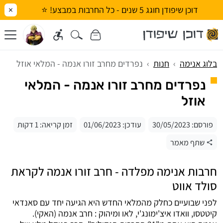
דוכן שיפודן חוגג 5 שנים - כל החרבות במבצע! ⭐
×
בלוג אנימה
חנות
נפרדים מחרב זורו אנמה - המלאי אוזל
נפרדים מחרב זורו אנמה - המלאי
אוזל
פורסם:
30/05/2023
עודכן:
01/06/2023
זמן קריאה: 1 דקות
שתף מאמר
חרבות אנימה מפלדה - חרב זורו אנמה לקראת
סולד אווט
לפני שבועיים כחלק מהמלאי החדש היא הגיעה יחד עם סאנדאי
קיטטסו, וואדו איצ'ימונג'י, לאו ומיהוק : חרב אנמה (האקי).